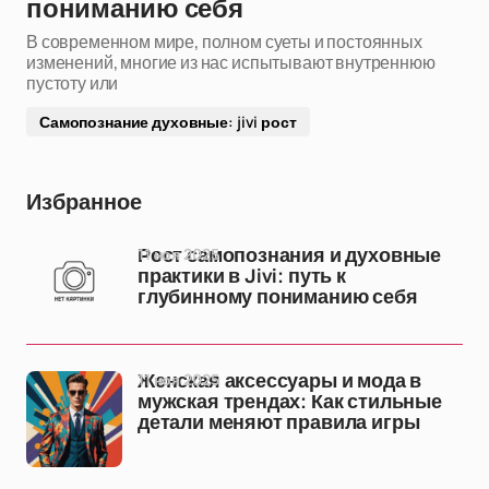
пониманию себя
В современном мире, полном суеты и постоянных
изменений, многие из нас испытывают внутреннюю
пустоту или
Самопознание духовные: jivi рост
Избранное
11 ноя 2025
Рост самопознания и духовные
практики в Jivi: путь к
глубинному пониманию себя
11 ноя 2025
Женская аксессуары и мода в
мужская трендах: Как стильные
детали меняют правила игры