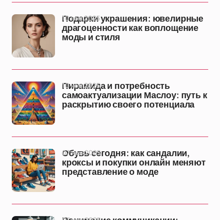
10 ноя 2025
Подарки украшения: ювелирные
драгоценности как воплощение
моды и стиля
10 ноя 2025
Пирамида и потребность
самоактуализации Маслоу: путь к
раскрытию своего потенциала
07 ноя 2025
Обувь сегодня: как сандалии,
кроксы и покупки онлайн меняют
представление о моде
07 ноя 2025