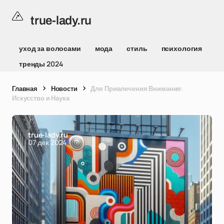
true-lady.ru
уход за волосами
мода
стиль
психология
тренды 2024
Главная
Новости
Для Привлечения Внимания:
Искусство и Наука
true-lady.ru
07 дек 2024