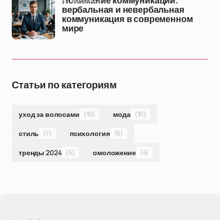
Понимание коммуникации:
вербальная и невербальная
коммуникация в современном
мире
Статьи по категориям
уход за волосами
(10)
мода
(10)
стиль
(7)
психология
(6)
тренды 2024
(5)
омоложение
(4)