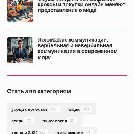
кроксы и покупки онлайн меняют
представление о моде
07 ноя 2025
Понимание коммуникации:
вербальная и невербальная
коммуникация в современном
мире
Статьи по категориям
уход за волосами
(10)
мода
(10)
стиль
(7)
психология
(6)
тренды 2024
(5)
омоложение
(4)