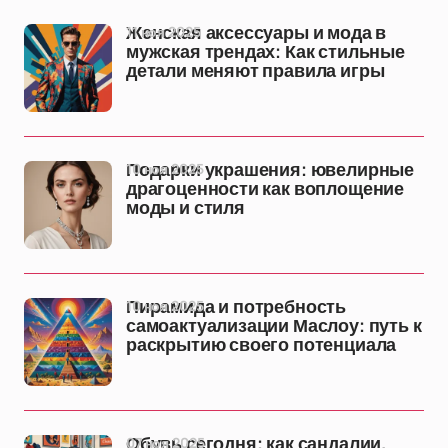
11 ноя 2025
Женская аксессуары и мода в
мужская трендах: Как стильные
детали меняют правила игры
10 ноя 2025
Подарки украшения: ювелирные
драгоценности как воплощение
моды и стиля
10 ноя 2025
Пирамида и потребность
самоактуализации Маслоу: путь к
раскрытию своего потенциала
07 ноя 2025
Обувь сегодня: как сандалии,