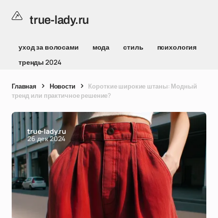
true-lady.ru
уход за волосами
мода
стиль
психология
тренды 2024
Главная
Новости
Короткие широкие штаны: Модный
тренд или практичное решение?
true-lady.ru
26 дек 2024