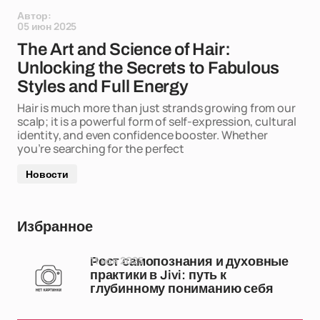
Автор:
05 июн 2025
The Art and Science of Hair:
Unlocking the Secrets to Fabulous
Styles and Full Energy
Hair is much more than just strands growing from our
scalp; it is a powerful form of self-expression, cultural
identity, and even confidence booster. Whether
you’re searching for the perfect
Новости
Избранное
11 ноя 2025
Рост самопознания и духовные
практики в Jivi: путь к
глубинному пониманию себя