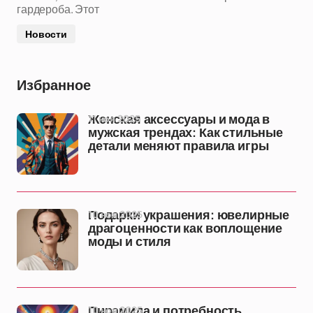
гардероба. Этот
Новости
Избранное
11 ноя 2025
Женская аксессуары и мода в
мужская трендах: Как стильные
детали меняют правила игры
10 ноя 2025
Подарки украшения: ювелирные
драгоценности как воплощение
моды и стиля
10 ноя 2025
Пирамида и потребность