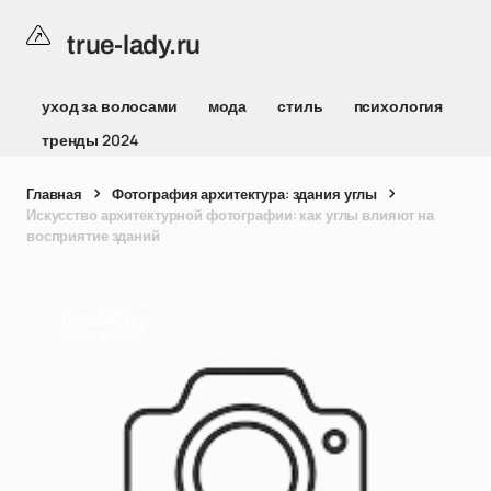
true-lady.ru
уход за волосами
мода
стиль
психология
тренды 2024
Главная
Фотография архитектура: здания углы
Искусство архитектурной фотографии: как углы влияют на
восприятие зданий
true-lady.ru
13 ноя 2025