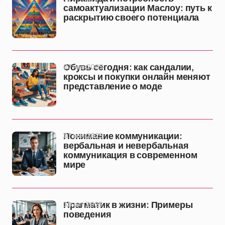
самоактуализации Маслоу: путь к
раскрытию своего потенциала
07 ноя 2025
Обувь сегодня: как сандалии,
кроксы и покупки онлайн меняют
представление о моде
07 ноя 2025
Понимание коммуникации:
вербальная и невербальная
коммуникация в современном
мире
30 окт 2025
Прагматик в жизни: Примеры
поведения