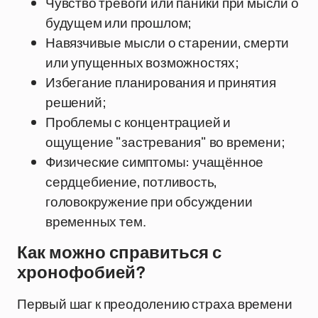
Чувство тревоги или паники при мысли о
будущем или прошлом;
Навязчивые мысли о старении, смерти
или упущенных возможностях;
Избегание планирования и принятия
решений;
Проблемы с концентрацией и
ощущение "застревания" во времени;
Физические симптомы: учащённое
сердцебиение, потливость,
головокружение при обсуждении
временных тем.
Как можно справиться с
хронофобией?
Первый шаг к преодолению страха времени