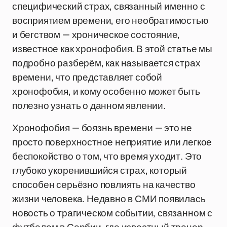
специфический страх, связанный именно с
восприятием времени, его необратимостью
и бегством — хроническое состояние,
известное как хронофобия. В этой статье мы
подробно разберём, как называется страх
времени, что представляет собой
хронофобия, и кому особенно может быть
полезно узнать о данном явлении.
Хронофобия — боязнь времени — это не
просто поверхностное неприятие или легкое
беспокойство о том, что время уходит. Это
глубоко укоренившийся страх, который
способен серьёзно повлиять на качество
жизни человека. Недавно в СМИ появилась
новость о трагическом событии, связанном с