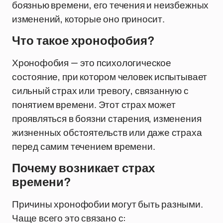
боязнью времени, его течения и неизбежных
изменений, которые оно приносит.
Что такое хронофобия?
Хронофобия — это психологическое
состояние, при котором человек испытывает
сильный страх или тревогу, связанную с
понятием времени. Этот страх может
проявляться в боязни старения, изменения
жизненных обстоятельств или даже страха
перед самим течением времени.
Почему возникает страх
времени?
Причины хронофобии могут быть разными.
Чаще всего это связано с: