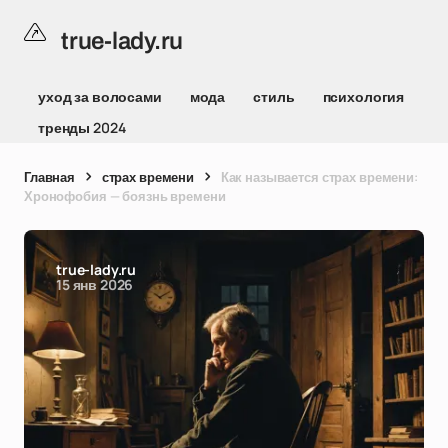
true-lady.ru
уход за волосами
мода
стиль
психология
тренды 2024
Главная
страх времени
Как называется страх времени:
Хронофобия — боязнь времени
true-lady.ru
15 янв 2026