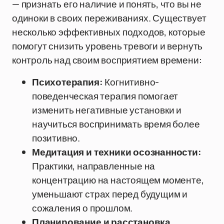
— признать его наличие и понять, что вы не
одиноки в своих переживаниях. Существует
несколько эффективных подходов, которые
помогут снизить уровень тревоги и вернуть
контроль над своим восприятием времени:
Психотерапия:
Когнитивно-
поведенческая терапия помогает
изменить негативные установки и
научиться воспринимать время более
позитивно.
Медитация и техники осознанности:
Практики, направленные на
концентрацию на настоящем моменте,
уменьшают страх перед будущим и
сожаления о прошлом.
Планирование и расстановка