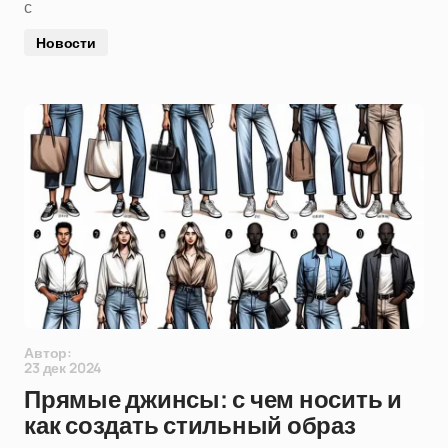
с
Новости
Автор:
23 дек 2024
Прямые джинсы: с чем носить и
как создать стильный образ