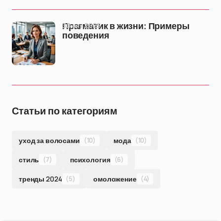
30 окт 2025
Прагматик в жизни: Примеры
поведения
Статьи по категориям
уход за волосами
(10)
мода
(10)
стиль
(7)
психология
(6)
тренды 2024
(5)
омоложение
(4)