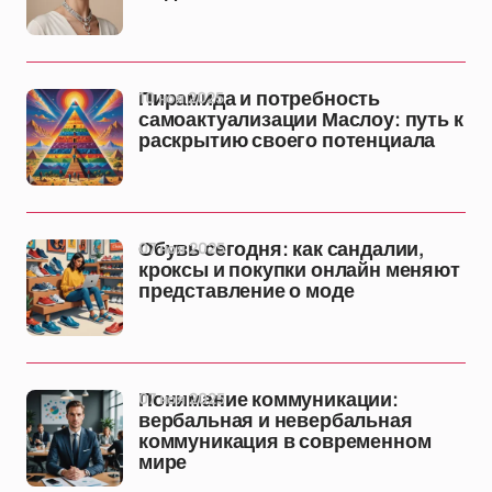
10 ноя 2025
Пирамида и потребность
самоактуализации Маслоу: путь к
раскрытию своего потенциала
07 ноя 2025
Обувь сегодня: как сандалии,
кроксы и покупки онлайн меняют
представление о моде
07 ноя 2025
Понимание коммуникации:
вербальная и невербальная
коммуникация в современном
мире