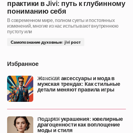
практики в Jivi: путь к глубинному
пониманию себя
В современном мире, полном суеты и постоянных
изменений, многие из нас испытывают внутреннюю
пустоту или
Самопознание духовные: jivi рост
Избранное
11 ноя 2025
Женская аксессуары и мода в
мужская трендах: Как стильные
детали меняют правила игры
10 ноя 2025
Подарки украшения: ювелирные
драгоценности как воплощение
моды и стиля