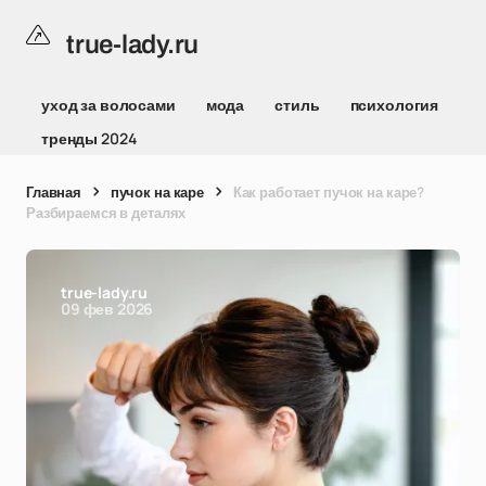
true-lady.ru
уход за волосами
мода
стиль
психология
тренды 2024
Главная
пучок на каре
Как работает пучок на каре?
Разбираемся в деталях
true-lady.ru
09 фев 2026