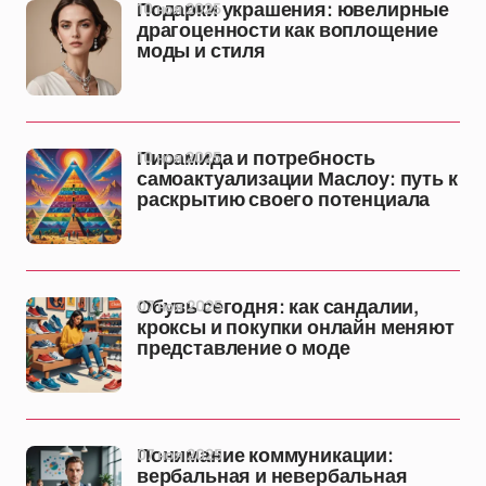
10 ноя 2025
Подарки украшения: ювелирные
драгоценности как воплощение
моды и стиля
10 ноя 2025
Пирамида и потребность
самоактуализации Маслоу: путь к
раскрытию своего потенциала
07 ноя 2025
Обувь сегодня: как сандалии,
кроксы и покупки онлайн меняют
представление о моде
07 ноя 2025
Понимание коммуникации:
вербальная и невербальная