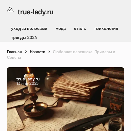
true-lady.ru
уход за волосами
мода
стиль
психология
тренды 2024
Главная
Новости
Любовная переписка: Примеры и
Советы
true-lady.ru
13 янв 2025