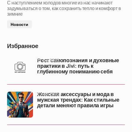
С наступлением холодов многие из нас начинают
задумываться о том, как сохранить тепло и комфорт в
зимние
Новости
Избранное
11 ноя 2025
Рост самопознания и духовные
практики в Jivi: путь к
глубинному пониманию себя
11 ноя 2025
Женская аксессуары и мода в
мужская трендах: Как стильные
детали меняют правила игры