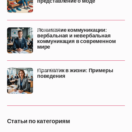
представление о моде
07 ноя 2025
Понимание коммуникации:
вербальная и невербальная
коммуникация в современном
мире
30 окт 2025
Прагматик в жизни: Примеры
поведения
Статьи по категориям