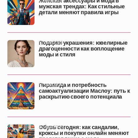
11 ноя 2025
Женская аксессуары и мода в
мужская трендах: Как стильные
детали меняют правила игры
10 ноя 2025
Подарки украшения: ювелирные
драгоценности как воплощение
моды и стиля
10 ноя 2025
Пирамида и потребность
самоактуализации Маслоу: путь к
раскрытию своего потенциала
07 ноя 2025
Обувь сегодня: как сандалии,
кроксы и покупки онлайн меняют