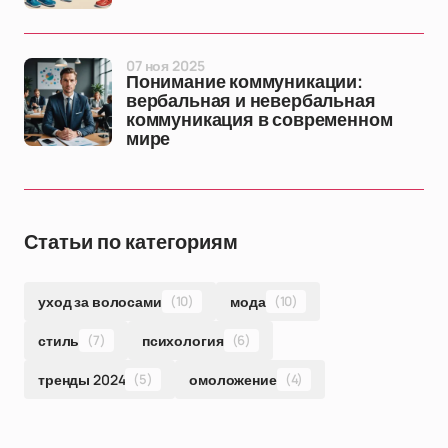
07 ноя 2025
Понимание коммуникации:
вербальная и невербальная
коммуникация в современном
мире
Статьи по категориям
уход за волосами
(10)
мода
(10)
стиль
(7)
психология
(6)
тренды 2024
(5)
омоложение
(4)