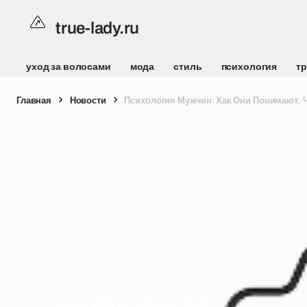
true-lady.ru
уход за волосами
мода
стиль
психология
т
Главная
Новости
Психология Мужчин: Как Они Понимают, 
true-lady.ru
23 фев 2025