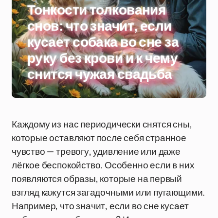
Тонкости толкования
снов: что значит, если
кусает собака во сне за
руку без крови и к чему
снится чужая свадьба
Каждому из нас периодически снятся сны,
которые оставляют после себя странное
чувство — тревогу, удивление или даже
лёгкое беспокойство. Особенно если в них
появляются образы, которые на первый
взгляд кажутся загадочными или пугающими.
Например, что значит, если во сне кусает