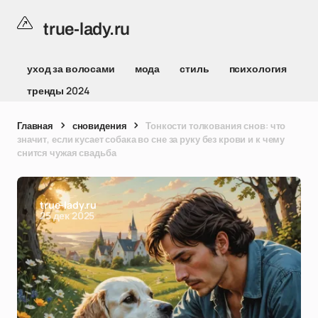
true-lady.ru
уход за волосами
мода
стиль
психология
тренды 2024
Главная
сновидения
Тонкости толкования снов: что
значит, если кусает собака во сне за руку без крови и к чему
снится чужая свадьба
true-lady.ru
25 дек 2025