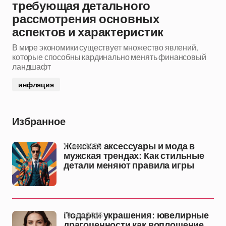
требующая детального
рассмотрения основных
аспектов и характеристик
В мире экономики существует множество явлений,
которые способны кардинально менять финансовый
ландшафт
инфляция
Избранное
11 ноя 2025
Женская аксессуары и мода в
мужская трендах: Как стильные
детали меняют правила игры
10 ноя 2025
Подарки украшения: ювелирные
драгоценности как воплощение