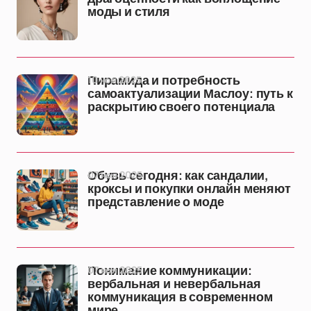
моды и стиля
10 ноя 2025
Пирамида и потребность
самоактуализации Маслоу: путь к
раскрытию своего потенциала
07 ноя 2025
Обувь сегодня: как сандалии,
кроксы и покупки онлайн меняют
представление о моде
07 ноя 2025
Понимание коммуникации:
вербальная и невербальная
коммуникация в современном
мире