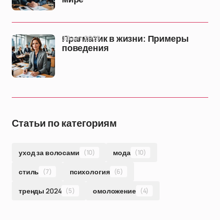
30 окт 2025
Прагматик в жизни: Примеры
поведения
Статьи по категориям
уход за волосами
(10)
мода
(10)
стиль
(7)
психология
(6)
тренды 2024
(5)
омоложение
(4)