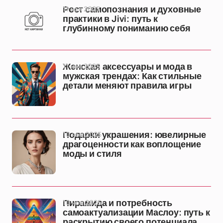
11 ноя 2025
Рост самопознания и духовные
практики в Jivi: путь к
глубинному пониманию себя
11 ноя 2025
Женская аксессуары и мода в
мужская трендах: Как стильные
детали меняют правила игры
10 ноя 2025
Подарки украшения: ювелирные
драгоценности как воплощение
моды и стиля
10 ноя 2025
Пирамида и потребность
самоактуализации Маслоу: путь к
раскрытию своего потенциала