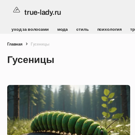
true-lady.ru
уход за волосами
мода
стиль
психология
т
Главная
Гусеницы
Гусеницы