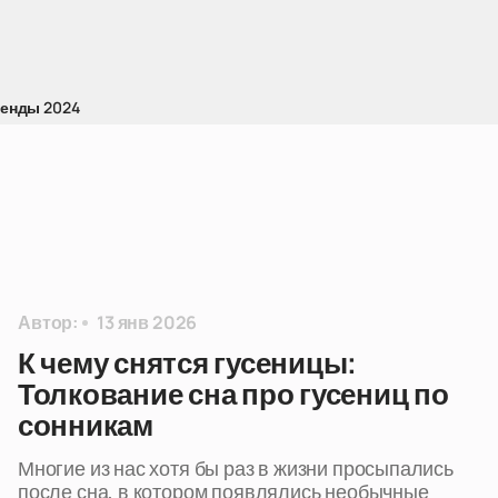
ренды 2024
Автор:
13 янв 2026
К чему снятся гусеницы:
Толкование сна про гусениц по
сонникам
Многие из нас хотя бы раз в жизни просыпались
после сна, в котором появлялись необычные