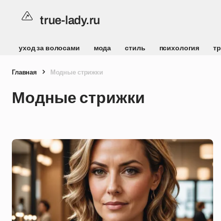
true-lady.ru
уход за волосами
мода
стиль
психология
т
Главная
Модные стрижки
Модные стрижки