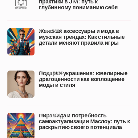
практики в Jivi: путь к
глубинному пониманию себя
11 ноя 2025
Женская аксессуары и мода в
мужская трендах: Как стильные
детали меняют правила игры
10 ноя 2025
Подарки украшения: ювелирные
драгоценности как воплощение
моды и стиля
10 ноя 2025
Пирамида и потребность
самоактуализации Маслоу: путь к
раскрытию своего потенциала