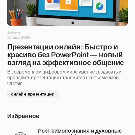
Автор:
27 янв 2026
Презентации онлайн: Быстро и
красиво без PowerPoint — новый
взгляд на эффективное общение
В современном цифровом мире умение создавать и
проводить презентации становится неотъемлемой
частью
онлайн-презентации
Избранное
11 ноя 2025
Рост самопознания и духовные