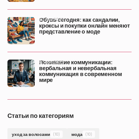
07 ноя 2025
Обувь сегодня: как сандалии,
кроксы и покупки онлайн меняют
представление о моде
07 ноя 2025
Понимание коммуникации:
вербальная и невербальная
коммуникация в современном
мире
Статьи по категориям
уход за волосами
(10)
мода
(10)