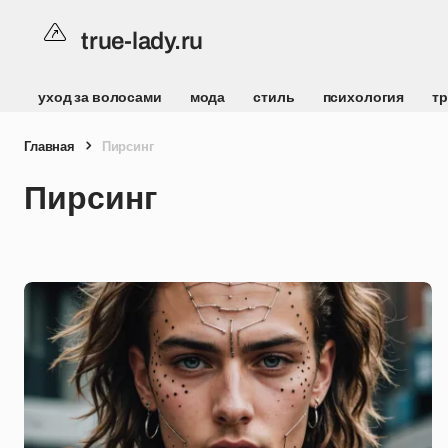
true-lady.ru
уход за волосами
мода
стиль
психология
т
Главная
Пирсинг
Пирсинг