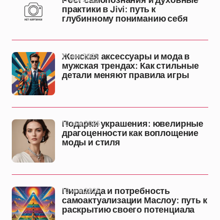
Рост самопознания и духовные
практики в Jivi: путь к
глубинному пониманию себя
11 ноя 2025
Женская аксессуары и мода в
мужская трендах: Как стильные
детали меняют правила игры
10 ноя 2025
Подарки украшения: ювелирные
драгоценности как воплощение
моды и стиля
10 ноя 2025
Пирамида и потребность
самоактуализации Маслоу: путь к
раскрытию своего потенциала