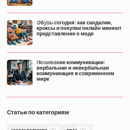
07 ноя 2025
Обувь сегодня: как сандалии,
кроксы и покупки онлайн меняют
представление о моде
07 ноя 2025
Понимание коммуникации:
вербальная и невербальная
коммуникация в современном
мире
Статьи по категориям
уход за волосами
(10)
мода
(10)