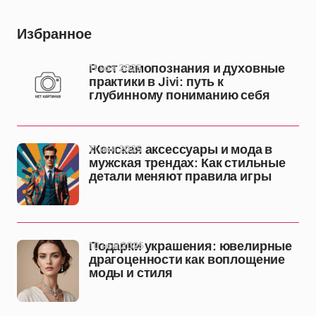
Избранное
11 ноя 2025
Рост самопознания и духовные
практики в Jivi: путь к
глубинному пониманию себя
11 ноя 2025
Женская аксессуары и мода в
мужская трендах: Как стильные
детали меняют правила игры
10 ноя 2025
Подарки украшения: ювелирные
драгоценности как воплощение
моды и стиля